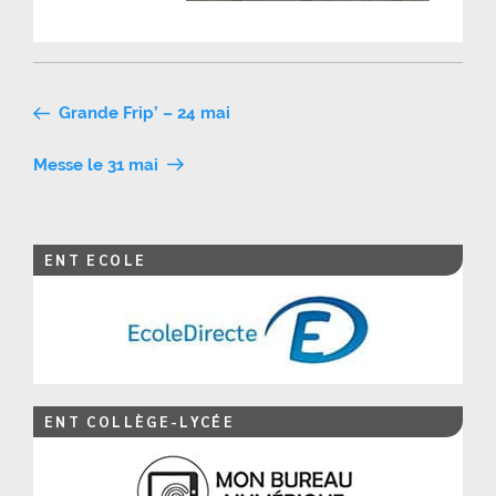
Navigation
Grande Frip’ – 24 mai
de
Messe le 31 mai
l’article
ENT ECOLE
ENT COLLÈGE-LYCÉE