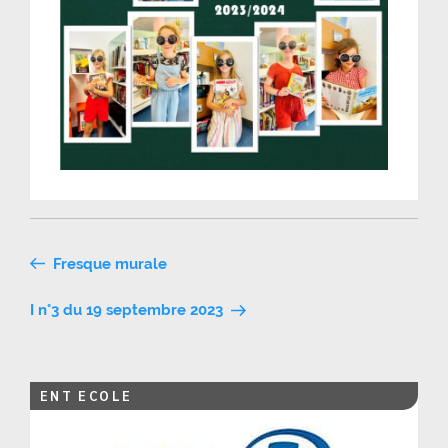
Navigation
Fresque murale
de
I n°3 du 19 septembre 2023
l’article
ENT ECOLE