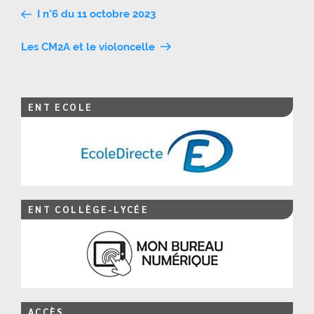
Navigation
I n°6 du 11 octobre 2023
de
Les CM2A et le violoncelle
l’article
ENT ECOLE
ENT COLLÈGE-LYCÉE
ACCÈS