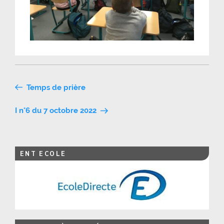
Navigation
Temps de prière
de
I n°6 du 7 octobre 2022
l’article
ENT ECOLE