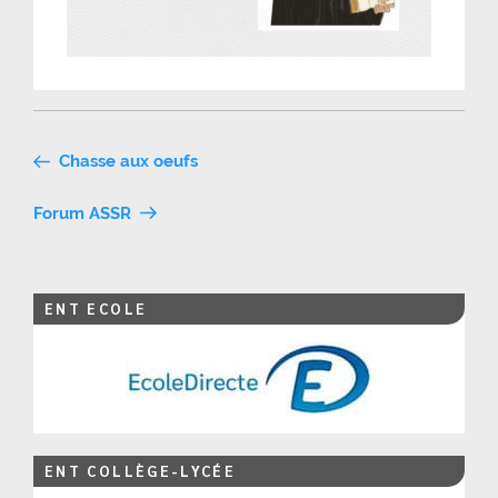
Navigation
Chasse aux oeufs
de
Forum ASSR
l’article
ENT ECOLE
ENT COLLÈGE-LYCÉE