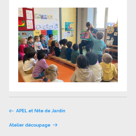
Navigation
APEL et fête de Jardin
de
Atelier découpage
l’article