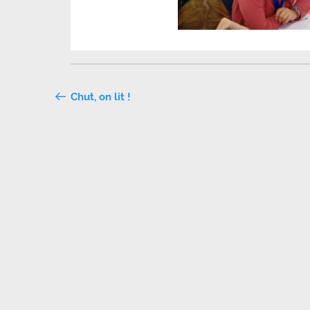
Navigation
Chut, on lit !
de
l’article