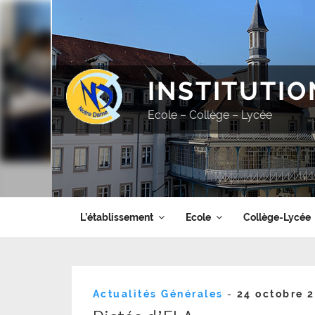
Aller
au
contenu
principal
INSTITUTI
Ecole – Collège – Lycée
L’établissement
Ecole
Collège-Lycée
Publié
Actualités Générales
-
24 octobre 
le