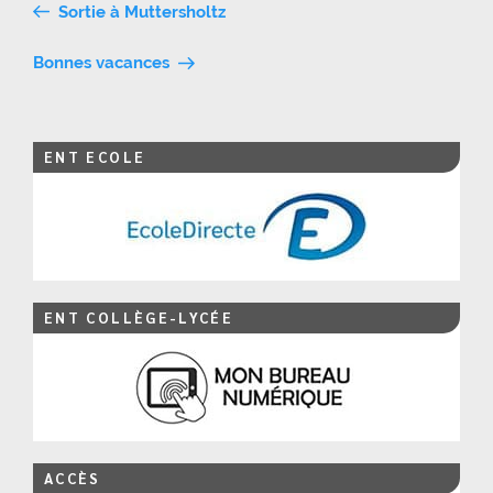
Navigation
Sortie à Muttersholtz
de
Bonnes vacances
l’article
ENT ECOLE
ENT COLLÈGE-LYCÉE
ACCÈS