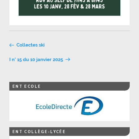
Navigation
Collectes ski
de
I n° 15 du 10 janvier 2025
l’article
ENT ECOLE
ENT COLLÈGE-LYCÉE