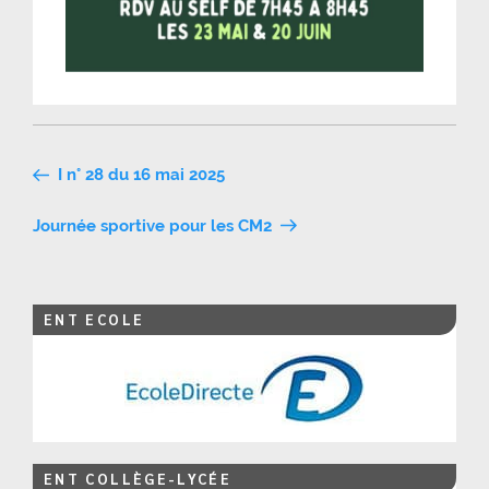
Navigation
I n° 28 du 16 mai 2025
de
Journée sportive pour les CM2
l’article
ENT ECOLE
ENT COLLÈGE-LYCÉE