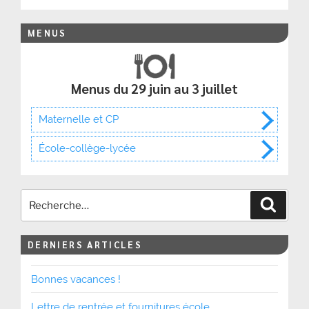
MENUS
Menus du 29 juin au 3 juillet
Maternelle et CP
École-collège-lycée
Recher
DERNIERS ARTICLES
Bonnes vacances !
Lettre de rentrée et fournitures école