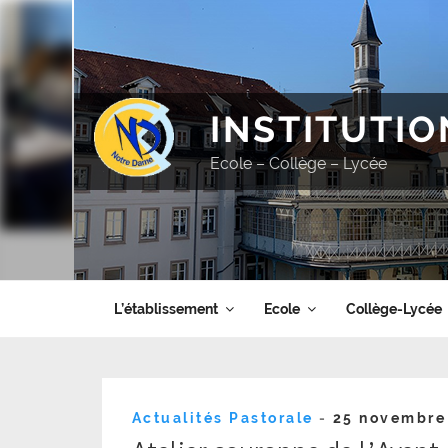
Aller
au
contenu
principal
INSTITUTI
Ecole – Collège – Lycée
L’établissement
Ecole
Collège-Lycée
Publié
Actualités Pastorale
-
25 novembre
le