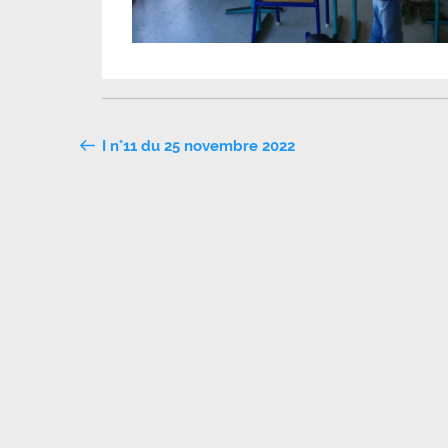
Navigation
I n°11 du 25 novembre 2022
de
l’article