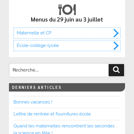
Menus du 29 juin au 3 juillet
Maternelle et CP
École-collège-lycée
Recher
DERNIERS ARTICLES
Bonnes vacances !
Lettre de rentrée et fournitures école
Quand les maternelles rencontrent les secondes :
la science en fête !