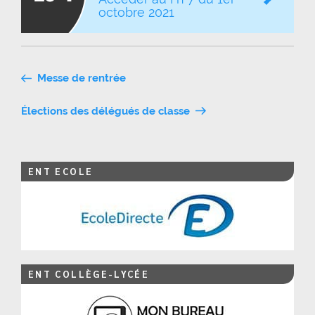
octobre 2021
Navigation
Messe de rentrée
de
Élections des délégués de classe
l’article
ENT ECOLE
ENT COLLÈGE-LYCÉE