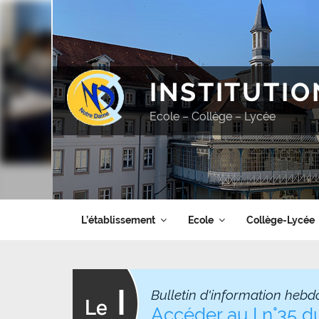
Aller
au
contenu
principal
INSTITUTI
Ecole – Collège – Lycée
L’établissement
Ecole
Collège-Lycée
Bulletin d'information hebd
Accéder au I n°35 du