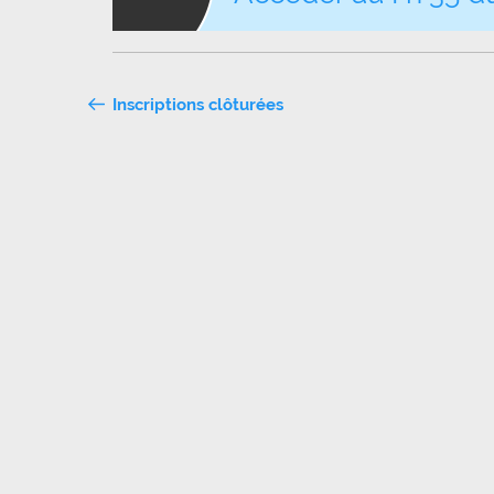
Navigation
Inscriptions clôturées
de
l’article