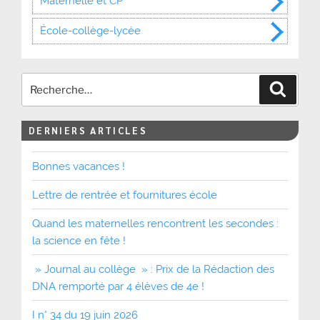
Maternelle et CP
École-collège-lycée
Recher
DERNIERS ARTICLES
Bonnes vacances !
Lettre de rentrée et fournitures école
Quand les maternelles rencontrent les secondes :
la science en fête !
» Journal au collège » : Prix de la Rédaction des
DNA remporté par 4 élèves de 4e !
I n° 34 du 19 juin 2026