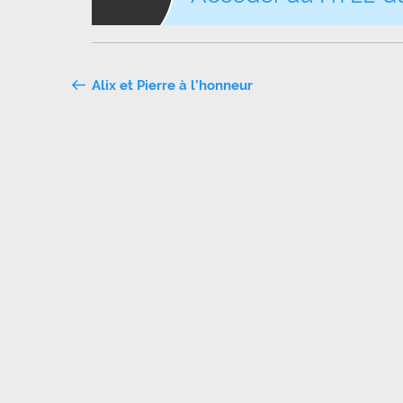
Navigation
Alix et Pierre à l’honneur
de
l’article