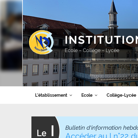
Aller
au
contenu
principal
INSTITUTI
Ecole – Collège – Lycée
L’établissement
Ecole
Collège-Lycée
Bulletin d'information hebd
Accéder au I n°22 d