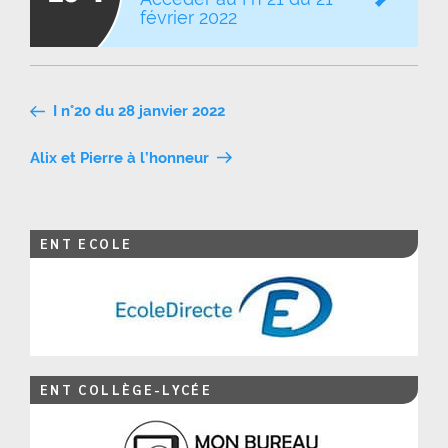
février 2022
Navigation
I n°20 du 28 janvier 2022
de
Alix et Pierre à l’honneur
l’article
ENT ECOLE
ENT COLLÈGE-LYCÉE