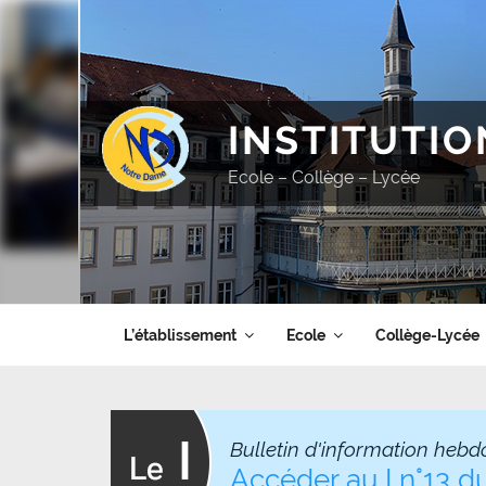
Aller
au
contenu
principal
INSTITUTI
Ecole – Collège – Lycée
L’établissement
Ecole
Collège-Lycée
Bulletin d'information hebd
Accéder au I n°13 