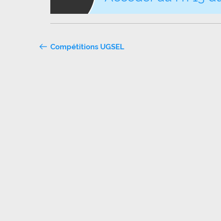
Navigation
Compétitions UGSEL
de
l’article