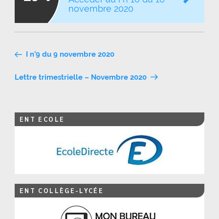
novembre 2020
Navigation
I n°9 du 9 novembre 2020
de
Lettre trimestrielle – Novembre 2020
l’article
ENT ECOLE
ENT COLLÈGE-LYCÉE