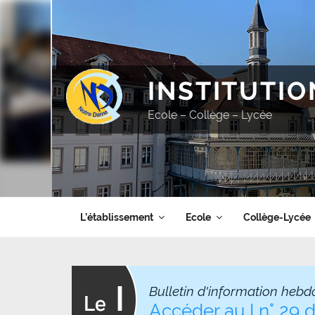
Aller
au
contenu
principal
INSTITUTI
Ecole – Collège – Lycée
L’établissement
Ecole
Collège-Lycée
Bulletin d'information hebd
Accéder au I n° 29 