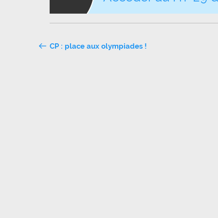
Navigation
CP : place aux olympiades !
de
l’article