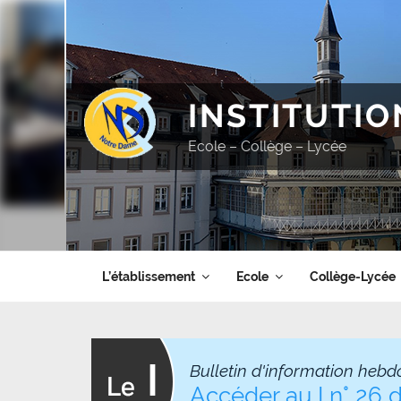
Aller
au
contenu
principal
INSTITUTI
Ecole – Collège – Lycée
L’établissement
Ecole
Collège-Lycée
Bulletin d'information hebd
Accéder au I n° 26 