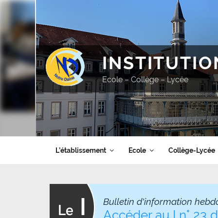
Aller
au
contenu
principal
INSTITUTI
Ecole – Collège – Lycée
L’établissement
Ecole
Collège-Lycée
Bulletin d'information hebd
Accéder au I n° 23 